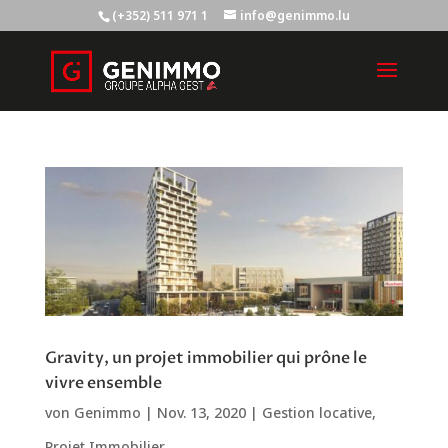
(+352) 511 971 1
info@genimmo.lu
Gravity, un projet immobilier qui prône le
vivre ensemble
von
Genimmo
|
Nov. 13, 2020
|
Gestion locative
,
Projet Immobilier