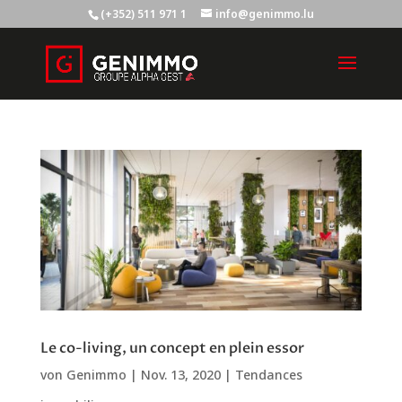
(+352) 511 971 1
info@genimmo.lu
Le co-living, un concept en plein essor
von
Genimmo
|
Nov. 13, 2020
|
Tendances