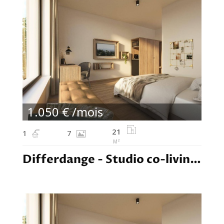
1.050 € /mois
21
1
7
M²
Differdange - Studio co-living - 1.050,00€