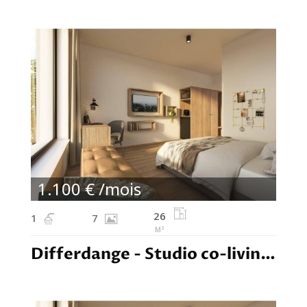
1.100 € /mois
26
1
7
M²
Differdange - Studio co-living - 1.100,00€