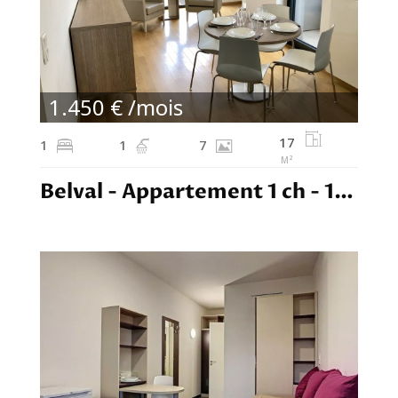
1.450 € /mois
17
1
1
7
M²
Belval - Appartement 1 ch - 1450,00€