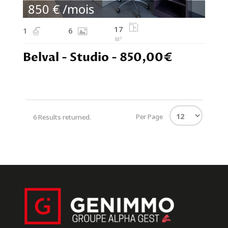
850 € /mois
17
1
6
M²
Belval - Studio - 850,00€
Per Page
6 Results returned.