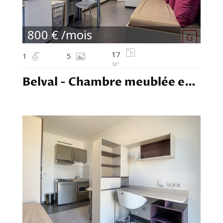
800 € /mois
17
1
5
M²
Belval - Chambre meublée en colocation - 800,00€