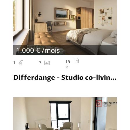
1.000 € /mois
19
1
7
M²
Differdange - Studio co-living - 1.000,00€