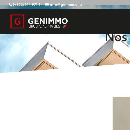
(+352) 511 971 1
info@genimmo.lu
Nos 