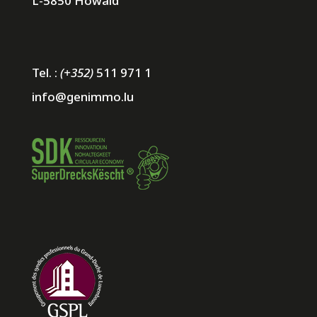
L-5850 Howald
Tel. :
(+352)
511 971 1
info@genimmo.lu